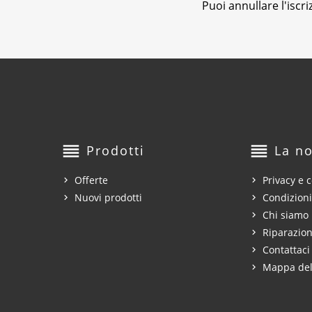
Puoi annullare l'iscr
reorder
reorder
Prodotti
La no
Offerte
Privacy e c
Nuovi prodotti
Condizioni
Chi siamo
Riparazion
Contattaci
Mappa del