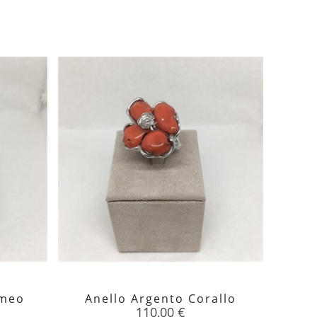
mmeo
Anello Argento Corallo

Prezzo
110,00 €