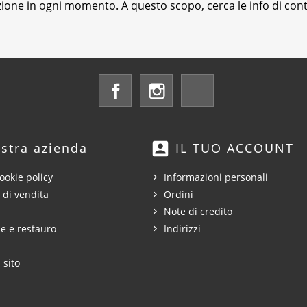
izione in ogni momento. A questo scopo, cerca le info di conta
Facebook
Instagram
LinkedIn
account_box
stra azienda
IL TUO ACCOUNT
ookie policy
Informazioni personali
 di vendita
Ordini
Note di credito
e e restauro
Indirizzi
 sito