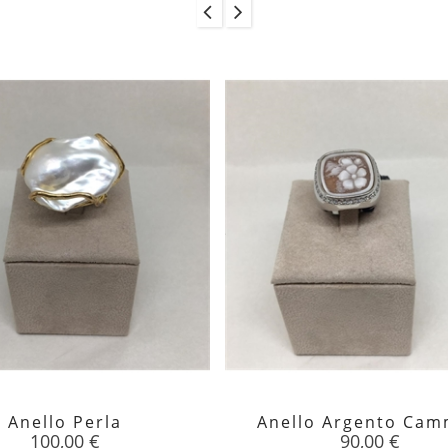
Anello Perla
Anello Argento Ca


Prezzo
Prezzo
100,00 €
90,00 €