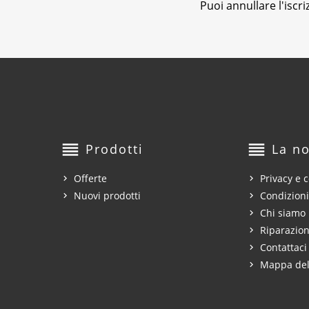
Puoi annullare l'iscr
reorder
reorder
Prodotti
La no
Offerte
Privacy e c
Nuovi prodotti
Condizioni
Chi siamo
Riparazion
Contattaci
Mappa del