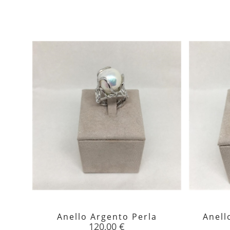
Anello Argento Perla
Anell

Prezzo
120,00 €