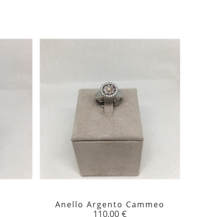
Anello Argento Cammeo
An

Prezzo
110,00 €