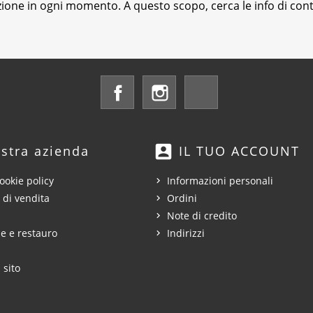
izione in ogni momento. A questo scopo, cerca le info di conta
Facebook
Instagram
LinkedIn
account_box
stra azienda
IL TUO ACCOUNT
ookie policy
Informazioni personali
 di vendita
Ordini
Note di credito
e e restauro
Indirizzi
 sito