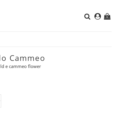
0
ido Cammeo
gold e cammeo flower