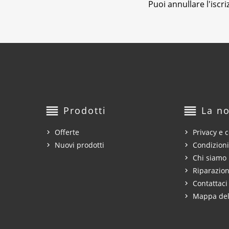
Puoi annullare l'iscr
reorder
reorder
Prodotti
La no
Offerte
Privacy e c
Nuovi prodotti
Condizioni
Chi siamo
Riparazion
Contattaci
Mappa del