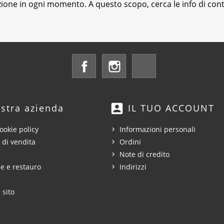
izione in ogni momento. A questo scopo, cerca le info di conta
Facebook
Instagram
LinkedIn
account_box
stra azienda
IL TUO ACCOUNT
ookie policy
Informazioni personali
 di vendita
Ordini
Note di credito
e e restauro
Indirizzi
 sito