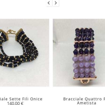
iale Sette Fili Onice
Bracciale Quattro F


Prezzo
Ametista
140,00 €